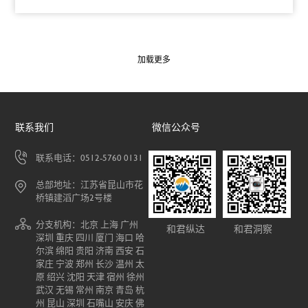
加载更多
联系我们
微信公众号
联系电话：0512-5760 0131
总部地址：江苏省昆山市花
桥镇建滔广场2号楼
分支机构：北京 上海 广州
和君纵达
和君洞察
深圳 重庆 四川 厦门 海口 哈
尔滨 绵阳 贵阳 济南 西安 石
家庄 宁波 郑州 长沙 温州 太
原 绍兴 沈阳 天津 宿州 徐州
武汉 无锡 常州 南京 青岛 杭
州 昆山 深圳 石嘴山 安庆 佛