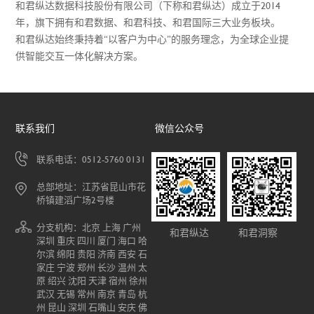
和君纵达数据科技股份有限公司（下称和君纵达）成立于2014
年，旗下拥有和君数据、和君科技、和君国际三大业务板块。
和君纵达始终秉持着“以客户为中心”的服务理念，为全球企业提
供智能交互一体化解决方案。
联系我们
微信公众号
联系电话：0512-5760 0131
总部地址：江苏省昆山市花
桥镇建滔广场2号楼
分支机构：北京 上海 广州
和君纵达
和君洞察
深圳 重庆 四川 厦门 海口 哈
尔滨 绵阳 贵阳 济南 西安 石
家庄 宁波 郑州 长沙 温州 太
原 绍兴 沈阳 天津 宿州 徐州
武汉 无锡 常州 南京 青岛 杭
州 昆山 深圳 石嘴山 安庆 佛