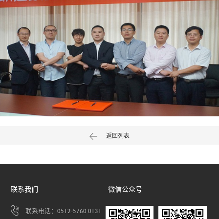
返回列表
联系我们
微信公众号
联系电话：0512-5760 0131